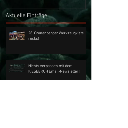
Aktuelle Einträge
28. Cronenberger Werkzeugkiste
rocks!
Nichts verpassen mit dem
KIESBERCH Email-Newsletter!
Sa, 04.07.2026 | KIESBERCH rockt
die 28. Cronenberger
Werkzeugkiste