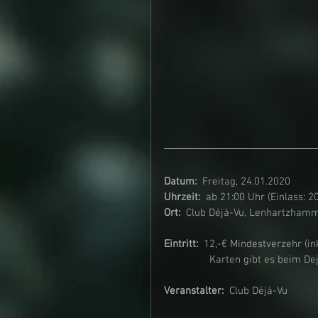
Datum:
  Freitag, 24.01.2020
Uhrzeit:  
ab 21:00 Uhr (Einlass: 2
Ort:
  Club Déjà-Vu, Lenhartzham
Eintritt:
  12,-€ Mindestverzehr (in
                Karten gibt e
Veranstalter:  
Club Déjà-Vu