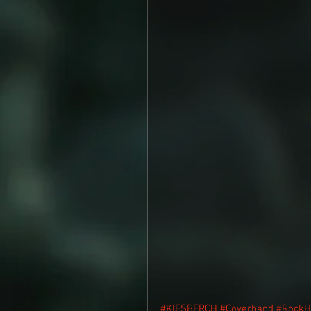
#KIESBERCH
#Coverband
#RockH