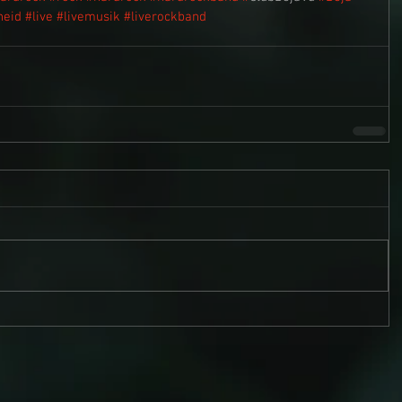
heid
#live
#livemusik
#liverockband