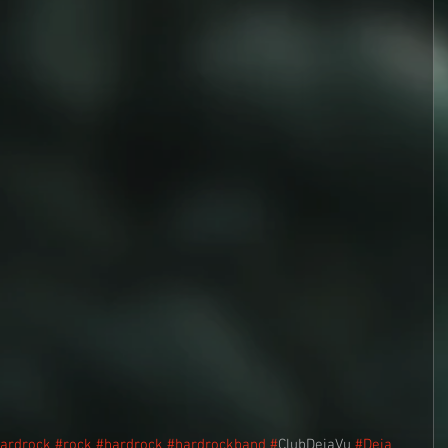
ardrock
#rock
#hardrock
#hardrockband
#
ClubDejaVu 
#Deja