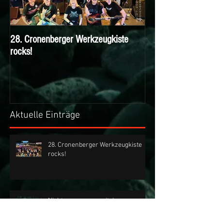
28. Cronenberger Werkzeugkiste
Nichts verpassen m
rocks!
KIESBERCH Email-N
Aktuelle Einträge
28. Cronenberger Werkzeugkiste
rocks!
Nichts verpassen mit dem
KIESBERCH Email-Newsletter!