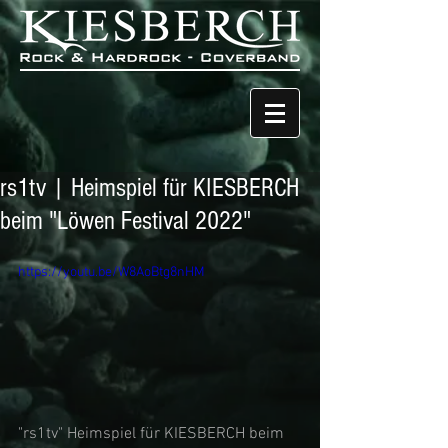
rs1tv | Heimspiel für KIESBERCH
beim "Löwen Festival 2022"
https://youtu.be/W8AoBtg8nHM
"rs1tv" Heimspiel für KIESBERCH beim 