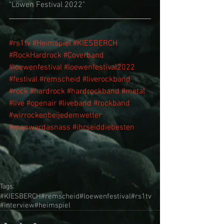
"Löwen Festival 2022"
#rs1tv
#Heimspiel
#KIESBERCH
#RockHardrock
#Coverband
#loewenfestival
#loewenfestival2022
#festival
#remscheid
#liverockband
#rock
#hardrock
#hardrockband
#metal
#live
#openair
#liveband
#rockband
#wirrockenbeijedemwetter
#manwardasnass
#ihrseiddiebesten
Tags:
#KIESBERCH
#remscheid
#loewenfestival
#rs1tv
#interview
#heimspiel