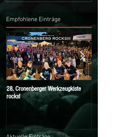
Empfohlene Einträge
28. Cronenberger Werkzeugkiste
Nichts verpassen m
rocks!
KIESBERCH Email-N
Aktuelle Einträge