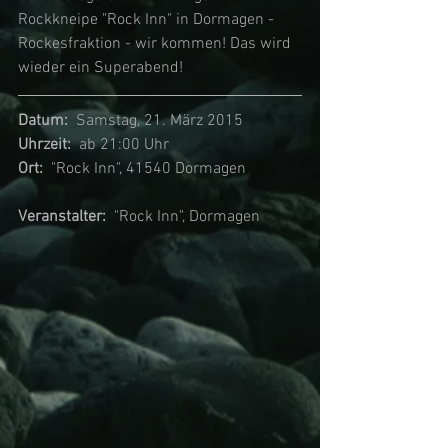
Rockkneipe "Rock Inn" in Dormagen - 
Rockesfraktion - wir kommen! Das wird 
wieder ein Superabend!
Datum:
  Samstag, 21. März 2015
Uhrzeit:  
ab 21:00 Uhr
Ort:
  "Rock Inn", 41540 Dormagen
Veranstalter:  
"Rock Inn", Dormagen