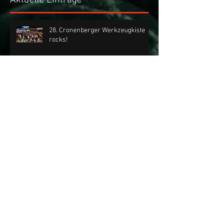
28. Cronenberger Werkzeugkiste
rocks!
Nichts verpassen mit dem
KIESBERCH Email-Newsletter!
Sa, 04.07.2026 | KIESBERCH rockt
die 28. Cronenberger
Werkzeugkiste
Fr, 13.11.2026 | KIESBERCH live im
"Club Déjà Vu"