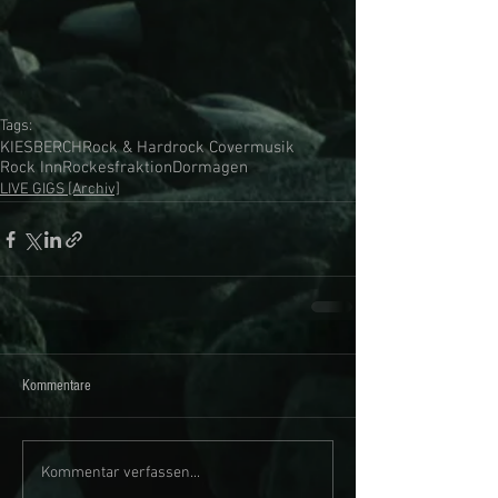
Tags:
KIESBERCH
Rock & Hardrock Covermusik
Rock Inn
Rockesfraktion
Dormagen
LIVE GIGS [Archiv]
Kommentare
Kommentar verfassen...