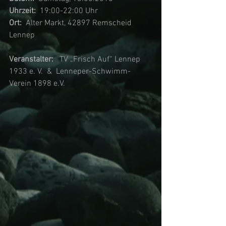
Uhrzeit:  
19:00-22:00 Uhr
Ort:
  Alter Markt, 42897 Remscheid 
Lennep
Veranstalter:  
 TV „Frisch Auf“ Lennep 
1933 e. V.  &  Lenneper-Schwimm-
Verein 1898 e.V.