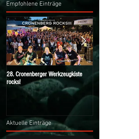
Empfohlene Einträge
28. Cronenberger Werkzeugkiste
Nichts verpassen m
rocks!
KIESBERCH Email-N
Aktuelle Einträge