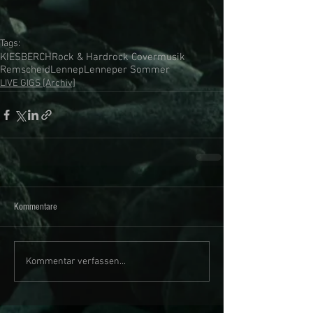
Tags:
KIESBERCH
Rock & Hardrock Covermusik
Remscheid
Lennep
Lenneper Sommer
LIVE GIGS [Archiv]
Kommentare
Kommentar verfassen...