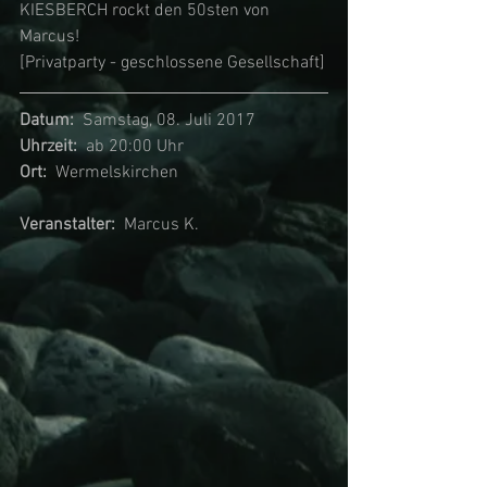
KIESBERCH rockt den 50sten von 
Marcus!
[Privatparty - geschlossene Gesellschaft]
Datum:
  Samstag, 08. Juli 2017
Uhrzeit:  
ab 20:00 Uhr
Ort:
  Wermelskirchen
Veranstalter:  
Marcus K.