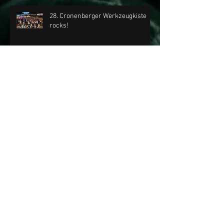
28. Cronenberger Werkzeugkiste
rocks!
Nichts verpassen mit dem
KIESBERCH Email-Newsletter!
Sa, 04.07.2026 | KIESBERCH rockt
die 28. Cronenberger
Werkzeugkiste
Fr, 13.11.2026 | KIESBERCH live im
"Club Déjà Vu"