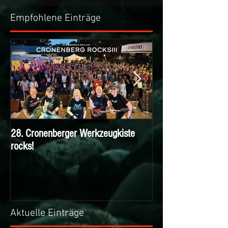
Empfohlene Einträge
28. Cronenberger Werkzeugkiste
Nichts verpassen m
rocks!
KIESBERCH Email-N
Aktuelle Einträge