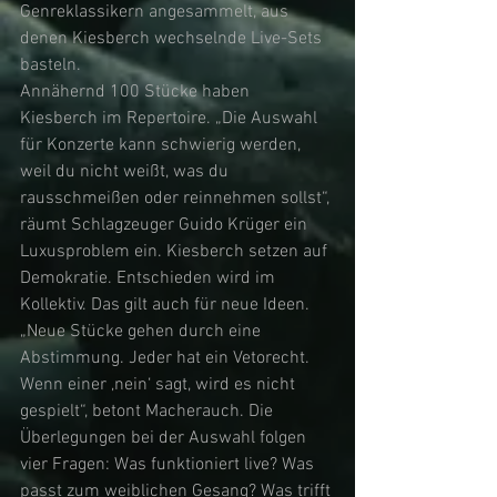
Genreklassikern angesammelt, aus 
denen Kiesberch wechselnde Live-Sets 
basteln. 
Annähernd 100 Stücke haben 
Kiesberch im Repertoire. „Die Auswahl 
für Konzerte kann schwierig werden, 
weil du nicht weißt, was du 
rausschmeißen oder reinnehmen sollst“, 
räumt Schlagzeuger Guido Krüger ein 
Luxusproblem ein. Kiesberch setzen auf 
Demokratie. Entschieden wird im 
Kollektiv. Das gilt auch für neue Ideen. 
„Neue Stücke gehen durch eine 
Abstimmung. Jeder hat ein Vetorecht. 
Wenn einer ‚nein‘ sagt, wird es nicht 
gespielt“, betont Macherauch. Die 
Überlegungen bei der Auswahl folgen 
vier Fragen: Was funktioniert live? Was 
passt zum weiblichen Gesang? Was trifft 