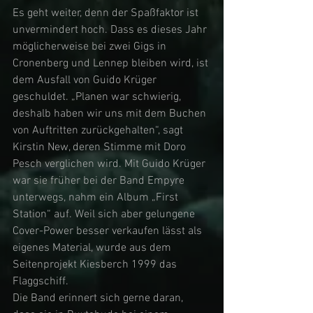
Es geht weiter, denn der Spaßfaktor ist 
unvermindert hoch. Dass es dieses Jahr 
möglicherweise bei zwei Gigs in 
Cronenberg und Lennep bleiben wird, ist 
dem Ausfall von Guido Krüger 
geschuldet. „Planen war schwierig, 
deshalb haben wir uns mit dem Buchen 
von Auftritten zurückgehalten“, sagt 
Kirstin New, deren Stimme mit Doro 
Pesch verglichen wird. Mit Guido Krüger 
war sie früher bei der Band Empyre 
unterwegs, nahm ein Album „First 
Station“ auf. Weil sich aber gelungene 
Cover-Power besser verkaufen lässt als 
eigenes Material, wurde aus dem 
Seitenprojekt Kiesberch 1999 das 
Flaggschiff. 
Die Band erinnert sich gerne daran, 