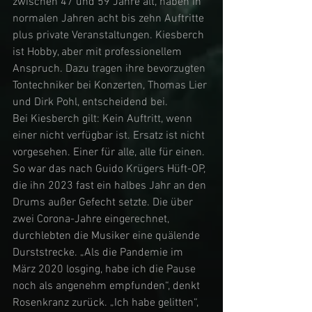
zwischen 47 und 59 Jahre alt, haben in 
normalen Jahren acht bis zehn Auftritte 
plus private Veranstaltungen. Kiesberch 
ist Hobby, aber mit professionellem 
Anspruch. Dazu tragen ihre bevorzugten 
Tontechniker bei Konzerten, Thomas Lier 
und Dirk Pohl, entscheidend bei. 
Bei Kiesberch gilt: Kein Auftritt, wenn 
einer nicht verfügbar ist. Ersatz ist nicht 
vorgesehen. Einer für alle, alle für einen. 
So war das nach Guido Krügers Hüft-OP, 
die ihn 2023 fast ein halbes Jahr an den 
Drums außer Gefecht setzte. Die über 
zwei Corona-Jahre eingerechnet, 
durchlebten die Musiker eine quälende 
Durststrecke. „Als die Pandemie im 
März 2020 losging, habe ich die Pause 
noch als angenehm empfunden“, denkt 
Rosenkranz zurück. „Ich habe gelitten“, 