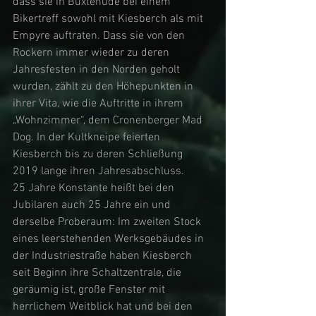
dass sie in Buxtehude bei einem 
Bikertreff sowohl mit Kiesberch als mit 
Empyre auftraten. Dass sie von den 
Rockern immer wieder zu deren 
Jahresfesten in den Norden geholt 
wurden, zählt zu den Höhepunkten in 
ihrer Vita, wie die Auftritte in ihrem 
„Wohnzimmer“, dem Cronenberger Mad 
Dog. In der Kultkneipe feierten 
Kiesberch bis zu deren Schließung 
2019 lange ihren Jahresabschluss. 
25 Jahre Konstante heißt bei den 
Jubilaren auch 25 Jahre ein und 
derselbe Proberaum: Im zweiten Stock 
eines leerstehenden Werksgebäudes in 
der Industriestraße haben Kiesberch 
seit Beginn ihre Schaltzentrale, die 
geräumig ist, große Fenster mit 
herrlichem Weitblick hat und bei den 