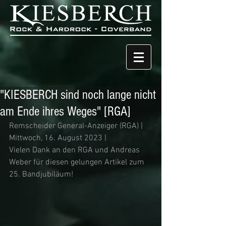
"KIESBERCH sind noch lange nicht
am Ende ihres Weges" [RGA]
Remscheider General-Anzeiger (RGA) | 
Mittwoch, 16. August 2023 | 
Vielen Dank an den RGA und Andreas 
Weber für diesen gelungen Artikel zum 
25. Bandjubiläum!