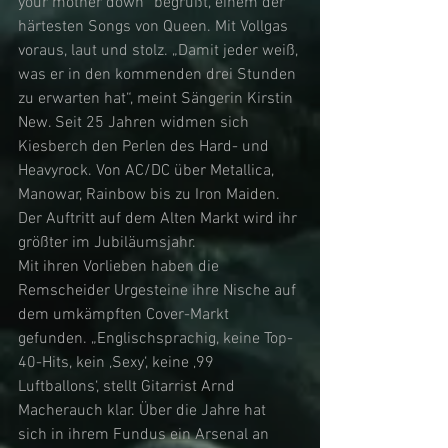
your mother down“ begrüßt, einem der 
härtesten Songs von Queen. Mit Vollgas 
voraus, laut und stolz. „Damit jeder weiß, 
was er in den kommenden drei Stunden 
zu erwarten hat“, meint Sängerin Kirstin 
New. Seit 25 Jahren widmen sich 
Kiesberch den Perlen des Hard- und 
Heavyrock. Von AC/DC über Metallica, 
Manowar, Rainbow bis zu Iron Maiden. 
Der Auftritt auf dem Alten Markt wird ihr 
größter im Jubiläumsjahr. 
Mit ihren Vorlieben haben die 
Remscheider Urgesteine ihre Nische auf 
dem umkämpften Cover-Markt 
gefunden. „Englischsprachig, keine Top-
40-Hits, kein ‚Sexy‘, keine ‚99 
Luftballons‘, stellt Gitarrist Arnd 
Macherauch klar. Über die Jahre hat 
sich in ihrem Fundus ein Arsenal an 