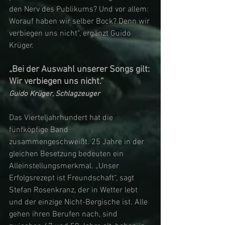
den Nerv des Publikums? Und vor allem: 
Worauf haben wir selber Bock? Denn wir 
verbiegen uns nicht“, ergänzt Guido 
Krüger. 
„Bei der Auswahl unserer Songs gilt: 
Wir verbiegen uns nicht.“ 
Guido Krüger, Schlagzeuger 
Das Vierteljahrhundert hat die 
fünfköpfige Band 
zusammengeschweißt. 25 Jahre in der 
gleichen Besetzung bedeuten ein 
Alleinstellungsmerkmal. „Unser 
Erfolgsrezept ist Freundschaft“, sagt 
Stefan Rosenkranz, der in Wetter lebt 
und der einzige Nicht-Bergische ist. Alle 
gehen ihren Berufen nach, sind 