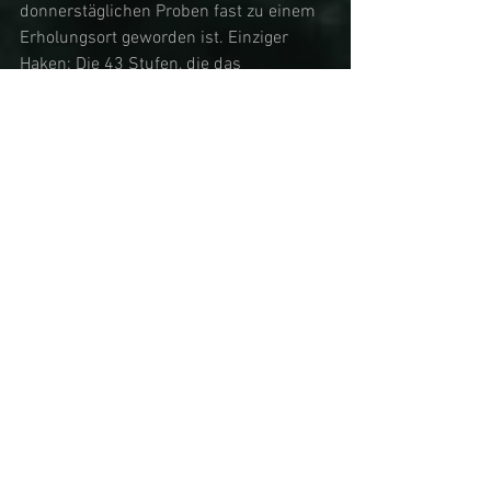
donnerstäglichen Proben fast zu einem 
Erholungsort geworden ist. Einziger 
Haken: Die 43 Stufen, die das 
Equipment nach Konzerten 
hochgeschleppt werden muss. Da 
spüren die Hardrocker dann doch, dass 
sie älter werden. 
Tags:
#KIESBERCH
#RGA
#25JahreKIESBERCH
#stillontheroad
#LenneperSommer2023
PRESS