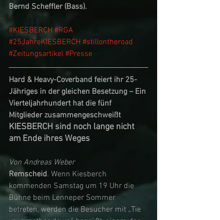
Bernd Scheffler (Bass). 
#KIESBERCH
#RGA
#25JahreKIESBERCH
#stillontheroad
#Zeitungsartikel
#Presse
Hard & Heavy-Coverband feiert ihr 25-
Jähriges in der gleichen Besetzung – Ein 
Vierteljahrhundert hat die fünf 
Mitglieder zusammengeschweißt 
KIESBERCH sind noch lange nicht 
am Ende ihres Weges 
Von Andreas Weber
Remscheid
. Wenn Kiesberch 
kommenden Samstag um 19 Uhr die 
Bühne beim Lenneper Sommer 
betreten, werden die Besucher mit „Tie 