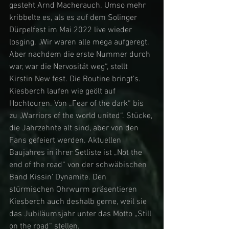
gesteht Arnd Macherauch. Umso mehr 
kribbelte es, als es auf dem Solinger 
Dürpelfest im Mai 2022 live wieder 
losging. „Wir waren alle mega aufgeregt. 
Aber nachdem die erste Nummer durch 
war, war die Nervosität weg“, stellt 
Kirstin New fest. Die Routine bringt’s. 
Kiesberch laufen wie geölt auf 
Hochtouren. Von „Fear of the dark“ bis 
zu „Warriors of the world united“. Stücke, 
die Jahrzehnte alt sind, aber von den 
Fans gefeiert werden. Aktuellen 
Baujahres in ihrer Setliste ist „Not the 
end of the road“ von der schwäbischen 
Band Kissin’ Dynamite. Den 
stürmischen Ohrwurm präsentieren 
Kiesberch auch deshalb gerne, weil sie 
das Jubiläumsjahr unter das Motto „Still 
on the road“ stellen. 