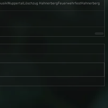
musik
Wuppertal
Löschzug Hahnerberg
Feuerwehrfest
Hahnerberg