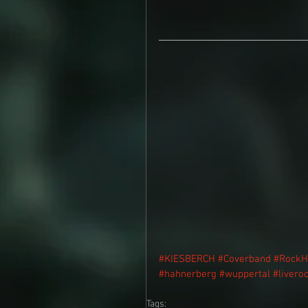
#KIESBERCH
#Coverband
#RockH
#hahnerberg
#wuppertal
#livero
Tags: