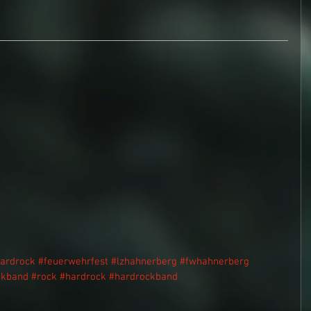
ardrock
#feuerwehrfest
#lzhahnerberg
#fwhahnerberg
ckband
#rock
#hardrock
#hardrockband