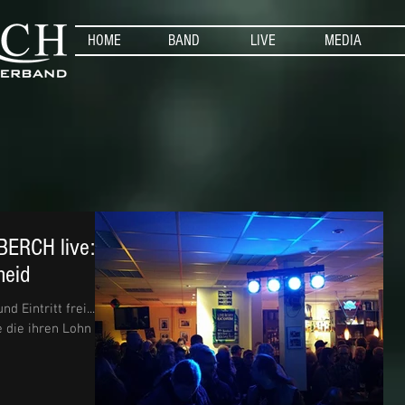
HOME
BAND
LIVE
MEDIA
BERCH live:
heid
nd Eintritt frei...
e die ihren Lohn