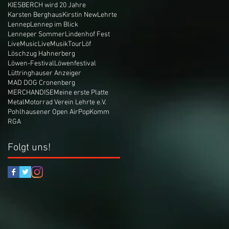
KIESBERCH wird 20 Jahre
Karsten Berghaus
Kirstin New
Lehrte
Lennep
Lennep im Blick
Lenneper Sommer
Lindenhof Fest
LiveMusic
LiveMusikTour
Löf
Löschzug Hahnerberg
Löwen-Festival
Löwenfestival
Lüttringhauser Anzeiger
MAD DOG Cronenberg
MERCHANDISE
Meine erste Platte
Metal
Motorrad Verein Lehrte e.V.
Pohlhausener Open Air
PopKomm
RGA
Folgt uns!