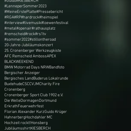
#Guido
#KIESBERCH
#LenneperSommer2023
#MeineErstePlatte
#Pressebericht
#RGA
#RP
#hardrock
#heimspiel
#interview
#livemusik
#loewenfestival
#metal
#openair
#rathausplatz
#remscheid
#rock
#rs1tv
#sommer2022
#stillontheroad
20-Jahre-Jubiläumskonzert
25. Cronenberger Werkzeugkiste
AFC Remscheid Amboss
APEX
BLACKWEEKEND
BMW Motorrad Days NRW
Bandfoto
Bergischer Anzeiger
Bergisches Land
Buderus Lokalrunde
Buxtehude
CSC
CVJM
Charity Fire
Cronenberg
Cronenberger Sport Club 1902 e.V.
Die Welle
Dormagen
Dortmund
Erkrath
Feuerwehrfest
Florian Alexander Kurz
Guido Krüger
Hahnerberg
Hochdahler MC
Hochzeit rockt!
Honsberg
Jubiläumsshirt
KIESBERCH