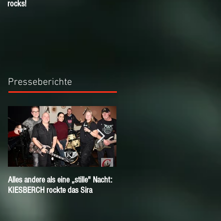
rocks!
KIESBERCH Email-Newsletter!
Presseberichte
Alles andere als eine „stille" Nacht:
Herzlich Willkommen André!
KIESBERCH rockte das Sira