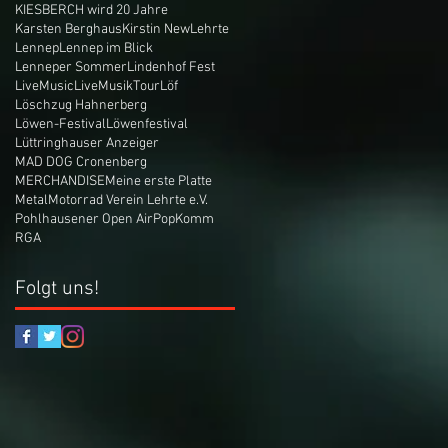
KIESBERCH wird 20 Jahre
Karsten Berghaus
Kirstin New
Lehrte
Lennep
Lennep im Blick
Lenneper Sommer
Lindenhof Fest
LiveMusic
LiveMusikTour
Löf
Löschzug Hahnerberg
Löwen-Festival
Löwenfestival
Lüttringhauser Anzeiger
MAD DOG Cronenberg
MERCHANDISE
Meine erste Platte
Metal
Motorrad Verein Lehrte e.V.
Pohlhausener Open Air
PopKomm
RGA
Folgt uns!