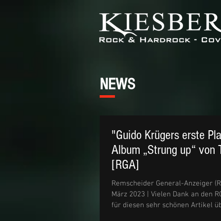
NEWS
"Guido Krügers erste Pl
Album „Strung up“ von
[RGA]
Remscheider General-Anzeiger (RGA
März 2023 | Vielen Dank an den R
für diesen sehr schönen Artikel üb