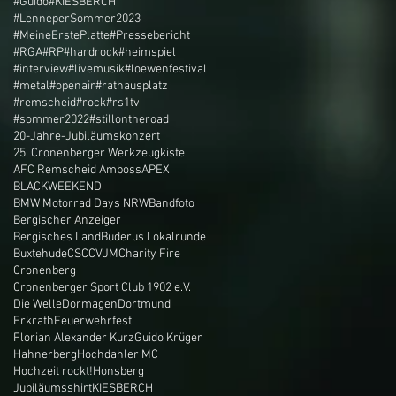
#Guido
#KIESBERCH
#LenneperSommer2023
#MeineErstePlatte
#Pressebericht
#RGA
#RP
#hardrock
#heimspiel
#interview
#livemusik
#loewenfestival
#metal
#openair
#rathausplatz
#remscheid
#rock
#rs1tv
#sommer2022
#stillontheroad
20-Jahre-Jubiläumskonzert
25. Cronenberger Werkzeugkiste
AFC Remscheid Amboss
APEX
BLACKWEEKEND
BMW Motorrad Days NRW
Bandfoto
Bergischer Anzeiger
Bergisches Land
Buderus Lokalrunde
Buxtehude
CSC
CVJM
Charity Fire
Cronenberg
Cronenberger Sport Club 1902 e.V.
Die Welle
Dormagen
Dortmund
Erkrath
Feuerwehrfest
Florian Alexander Kurz
Guido Krüger
Hahnerberg
Hochdahler MC
Hochzeit rockt!
Honsberg
Jubiläumsshirt
KIESBERCH