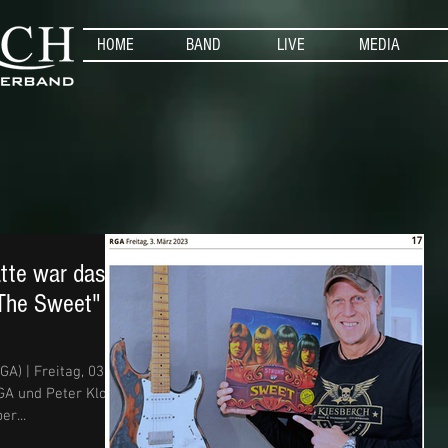
HOME
BAND
LIVE
MEDIA
atte war das
 The Sweet"
) | Freitag, 03.
GA und Peter Klohs
er...