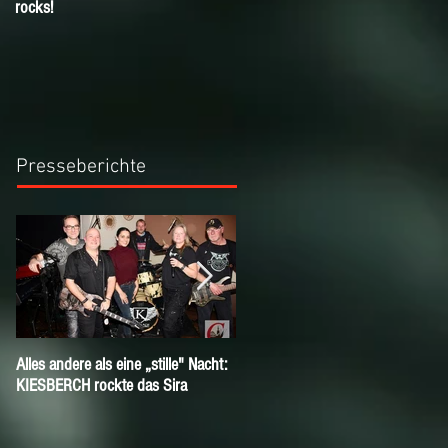
rocks!
KIESBERCH Email-Newsletter!
Presseberichte
Alles andere als eine „stille" Nacht:
Herzlich Willkommen André!
KIESBERCH rockte das Sira