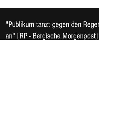
"Publikum tanzt gegen den Regen
an" [RP - Bergische Morgenpost]
BERGISCHE MORGENPOST [RP ]| SAMSTAG, 23.
Juli 2022 "Publikum tanzt gegen den Regen an"
Tanzend im Regenguss zeigten sich die Besucher
des...