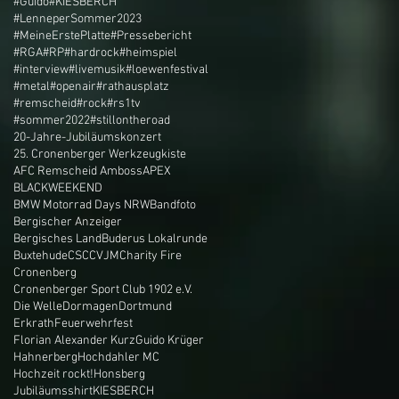
#Guido
#KIESBERCH
#LenneperSommer2023
#MeineErstePlatte
#Pressebericht
#RGA
#RP
#hardrock
#heimspiel
#interview
#livemusik
#loewenfestival
#metal
#openair
#rathausplatz
#remscheid
#rock
#rs1tv
#sommer2022
#stillontheroad
20-Jahre-Jubiläumskonzert
25. Cronenberger Werkzeugkiste
AFC Remscheid Amboss
APEX
BLACKWEEKEND
BMW Motorrad Days NRW
Bandfoto
Bergischer Anzeiger
Bergisches Land
Buderus Lokalrunde
Buxtehude
CSC
CVJM
Charity Fire
Cronenberg
Cronenberger Sport Club 1902 e.V.
Die Welle
Dormagen
Dortmund
Erkrath
Feuerwehrfest
Florian Alexander Kurz
Guido Krüger
Hahnerberg
Hochdahler MC
Hochzeit rockt!
Honsberg
Jubiläumsshirt
KIESBERCH