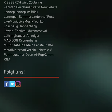
KIESBERCH wird 20 Jahre
Karsten Berghaus
Kirstin New
Lehrte
Lennep
Lennep im Blick
Lenneper Sommer
Lindenhof Fest
LiveMusic
LiveMusikTour
Löf
Löschzug Hahnerberg
Löwen-Festival
Löwenfestival
Lüttringhauser Anzeiger
MAD DOG Cronenberg
MERCHANDISE
Meine erste Platte
Metal
Motorrad Verein Lehrte e.V.
Pohlhausener Open Air
PopKomm
RGA
Folgt uns!