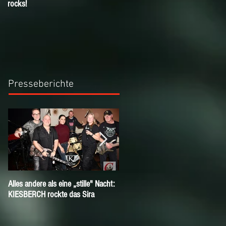
rocks!
KIESBERCH Email-Newsletter!
Presseberichte
Alles andere als eine „stille" Nacht:
Herzlich Willkommen André!
KIESBERCH rockte das Sira