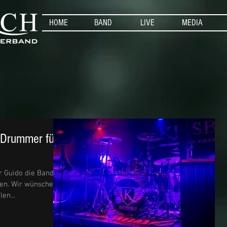
HOME
BAND
LIVE
MEDIA
 Drummer für
r Guido die Band
sen. Wir wünschen
en...