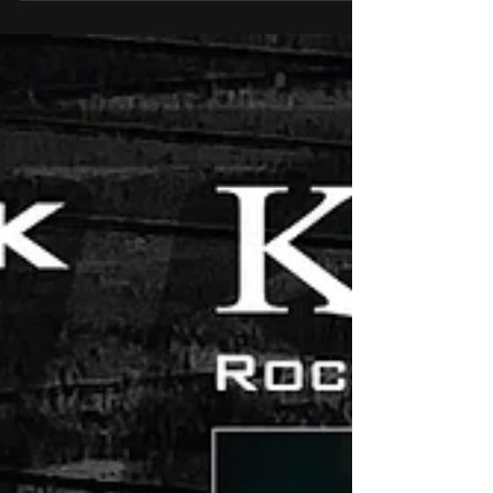
Datum: Freitag, 13.11.2026 Uhrzeit: 21:00 Uhr !!!
(Einlass ab 20:00 Uhr) Ort: Club Déjà-Vu,
Lenhartzhammer 4, 42899 Remscheid Eintritt: ...
weitere Infos folgen ... Abendkasse, kein
Vorverkauf Veranstalter: Club Déjà-Vu
KIESBERCH rockt das "Déjà" Die Rockdiskothek
Déjà Vu ist seit über 30 Jahren fester
Bestandteil der Kneipen- & Disco-Szene in
Remscheid. Stephan Utzelmann ist seit dem
01.03.2019 der neue Gastgeber der Diskothek
Déjà-Vu und freut sich, dass er das Déjà wei