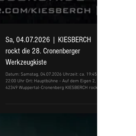
Sa, 04.07.2026 | KIESBERCH
rockt die 28. Cronenberger
Werkzeugkiste
Datum: Samstag, 04.07.2026 Uhrzeit: ca. 19:45 -
22:00 Uhr Ort: Hauptbühne - Auf dem Eigen 2,
42349 Wuppertal-Cronenberg KIESBERCH rockt
die 28. Cronenberger Werkzeugkiste - [OPEN AIR
EVENT] Veranstalter ist der "Cronenberger
Werkzeugkiste e. V." Um 9:30 Uhr wird die
Veranstaltung feierlich durch