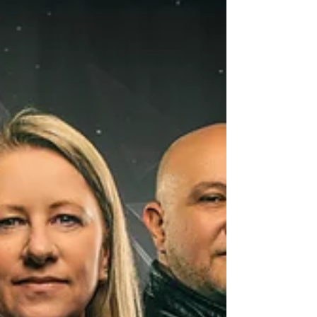
Oberbürgermeisterin Miriam Scherff und
Polizeipräsident Markus Röhrl eröffnet. Die
Cronenberger Werkzeugkiste 2026 bietet einen
abwechslungsreichen Tag im Herzen von
Cronenberg. O