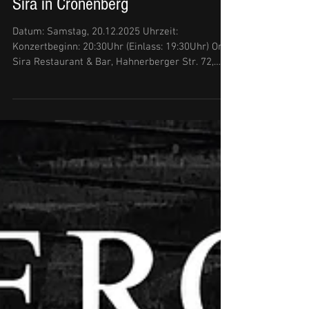
Sa, 20.12.2025 | Winter-Break
Rock-Party mit KIESBERCH im
Sira in Cronenberg
Datum: Samstag, 20.12.2025 Uhrzeit:
Konzertbeginn: 20:30Uhr (Einlass: 19:30Uhr) Ort:
Sira Restaurant & Bar, Hahnerberger Str. 72,
42349 Wuppertal - Cronenberg Eintritt: 10,-€
(Vorverkauf im Sira.) +++ UPDATE! +++ LEUTE -
WAS SOLLEN WIR SAGEN - DAS KONZERT IST
AUSVERKAUFT! Wir sind überwältigt und freuen
uns auf ein Mega-Konzert mit euch! +++
ACHTUNG! +++ Es gibt nur Karten in begrenzter
Stückzahl. Daher solltet ihr euch unbedingt im
Vorverkauf mit Karten eindecken! Ve